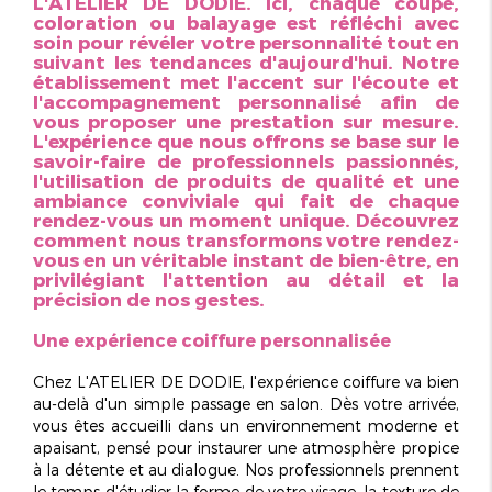
L'ATELIER DE DODIE. Ici, chaque coupe,
coloration ou balayage est
réfléchi avec
soin
pour révéler votre personnalité tout en
suivant les tendances d'aujourd'hui. Notre
établissement met l'accent sur l'écoute et
l'accompagnement personnalisé afin de
vous proposer une prestation sur mesure.
L'expérience que nous offrons se base sur le
savoir-faire de professionnels passionnés,
l'utilisation de produits de qualité et une
ambiance conviviale qui fait de chaque
rendez-vous un moment unique. Découvrez
comment nous transformons votre rendez-
vous en un véritable instant de bien-être, en
privilégiant
l'attention au détail
et la
précision de nos gestes.
Une expérience coiffure personnalisée
Chez L'ATELIER DE DODIE, l'expérience coiffure va bien
au-delà d'un simple passage en salon. Dès votre arrivée,
vous êtes accueilli dans un environnement
moderne et
apaisant
, pensé pour instaurer une atmosphère propice
à la détente et au dialogue. Nos professionnels prennent
le temps d'étudier la forme de votre visage, la texture de