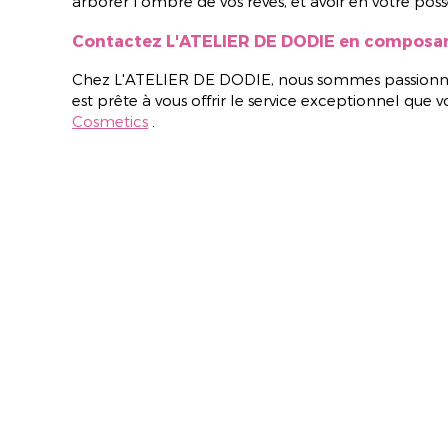
arborer l'ombré de vos rêves, et avoir en votre poss
Contactez L'ATELIER DE DODIE en composant
Chez
L'ATELIER DE DODIE
, nous sommes passionné
est prête à vous offrir le service exceptionnel qu
Cosmetics
.