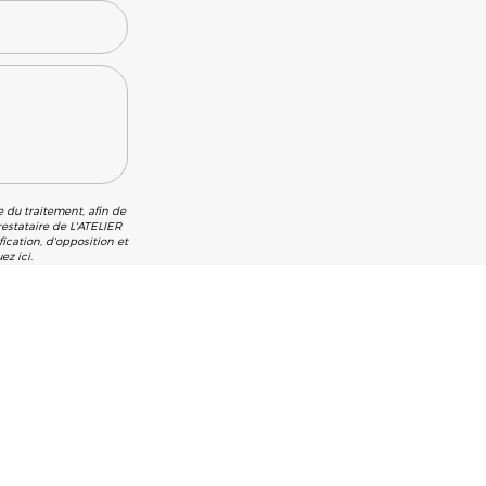
e du traitement, afin de
estataire de L'ATELIER
cation, d'opposition et
quez
ici
.