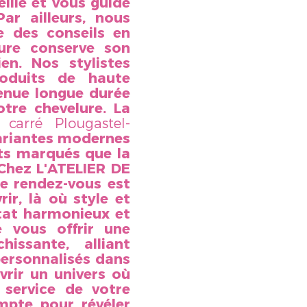
eille et vous guide
Par ailleurs, nous
 des conseils en
fure conserve son
ien. Nos stylistes
roduits de haute
tenue longue durée
tre chevelure. La
arré Plougastel-
variantes modernes
its marqués que la
 Chez L'ATELIER DE
e rendez-vous est
ir, là où style et
ltat harmonieux et
e vous offrir une
issante, alliant
personnalisés dans
vrir un univers où
 service de votre
mpte pour révéler