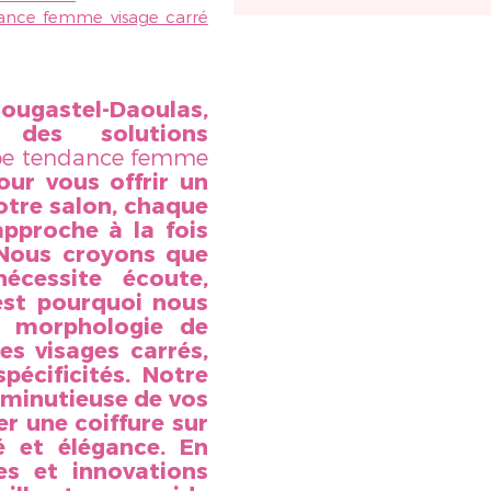
nce femme visage carré
ugastel-Daoulas,
des solutions
e tendance femme
ur vous offrir un
otre salon, chaque
approche à la fois
. Nous croyons que
écessite écoute,
'est pourquoi nous
a morphologie de
es visages carrés,
pécificités. Notre
 minutieuse de vos
er une coiffure sur
é et élégance. En
les et innovations