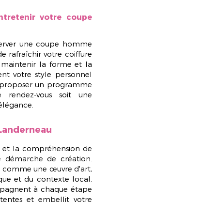
ntretenir votre coupe
server une
coupe homme
 rafraîchir votre coiffure
 maintenir la forme et la
uent votre style personnel
s proposer un
programme
 rendez-vous soit une
 élégance.
 Landerneau
e et la compréhension de
re démarche de création.
ure comme une
œuvre d'art
,
ue et du contexte local.
mpagnent à chaque étape
tentes et embellit votre