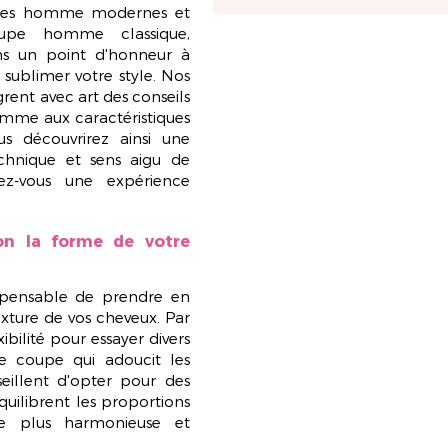
es homme modernes et
upe homme classique,
s un point d'honneur à
r sublimer votre style. Nos
grent avec art des conseils
mme aux caractéristiques
us découvrirez ainsi une
echnique
et sens aigu de
dez-vous une expérience
on la forme de votre
ispensable de prendre en
exture de vos cheveux. Par
bilité pour essayer divers
une coupe qui adoucit les
eillent d'opter pour des
quilibrent les proportions
ce plus harmonieuse et